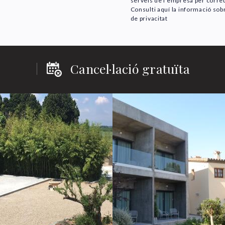
serveis de l’empresa per correu
Consulti aquí la informació sobr
de privacitat
Cancel·lació gratuïta