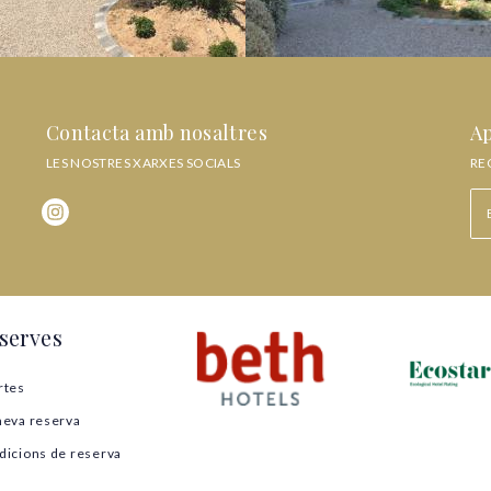
Contacta amb nosaltres
Ap
LES NOSTRES XARXES SOCIALS
RE
serves
rtes
meva reserva
dicions de reserva