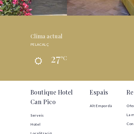
Clima actual
PELACALÇ
27
ºC
Boutique Hotel
Espais
Re
Can Pico
Alt Empordà
Ofe
La 
Serveis
Con
Hotel
Localització