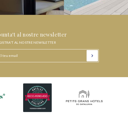
unta't al nostre newsletter
GISTRA'T AL NOSTRE NEWSLETTER