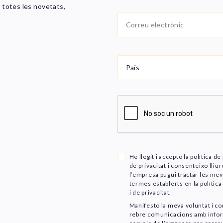
e totes les novetats,
País
He llegit i accepto la política d
de privacitat i consenteixo ll
l’empresa pugui tractar les me
termes establerts en la polític
i de privacitat.
Manifesto la meva voluntat i co
rebre comunicacions amb infor