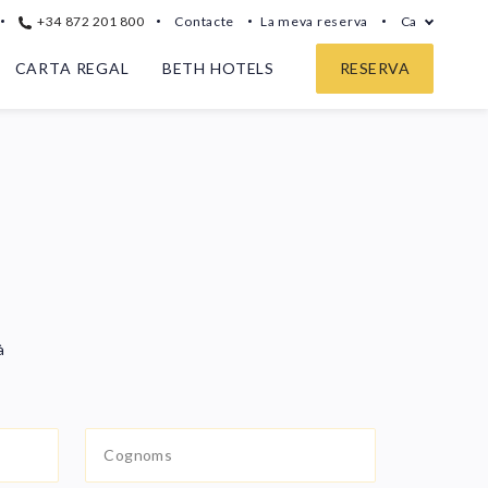
+34 872 201 800
Contacte
La meva reserva
Ca
CARTA REGAL
BETH HOTELS
RESERVA
à