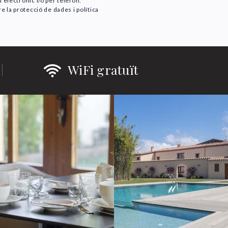
 electrònic i/o per telèfon.
e la protecció de dades i política
WiFi gratuït