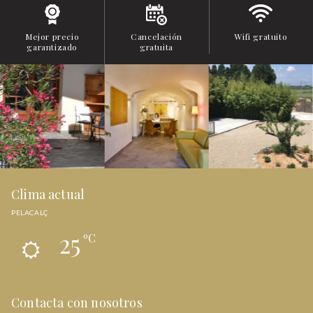
Mejor precio
Cancelación
Wifi gratuito
garantizado
gratuita
Clima actual
PELACALÇ
25
ºC
Contacta con nosotros