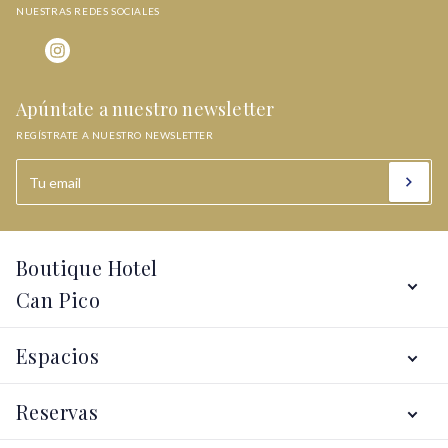
NUESTRAS REDES SOCIALES
Apúntate a nuestro newsletter
REGÍSTRATE A NUESTRO NEWSLETTER
Boutique Hotel
Can Pico
Servicios
Espacios
Hotel
Alt Empordà
Localización
Reservas
Galería