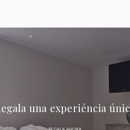
egala una experiéncia úni
REGALA AHORA