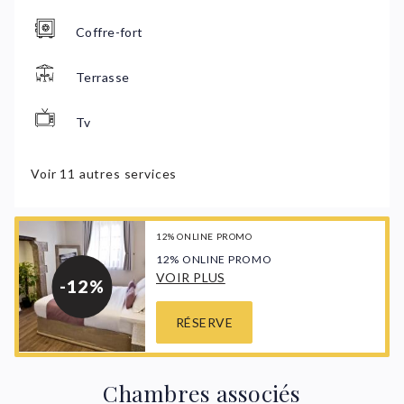
Coffre-fort
Terrasse
Tv
Wifi
Voir 11 autres services
Placard
12% ONLINE PROMO
Peignoir de bain
12% ONLINE PROMO
VOIR PLUS
-12%
Produits de toilette
RÉSERVE
Douche
Chambres associés
Linge de lit