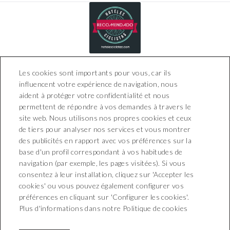
Les cookies sont importants pour vous, car ils
influencent votre expérience de navigation, nous
aident à protéger votre confidentialité et nous
permettent de répondre à vos demandes à travers le
site web. Nous utilisons nos propres cookies et ceux
de tiers pour analyser nos services et vous montrer
Boutique Hotel Can Pico
des publicités en rapport avec vos préférences sur la
Carrer Can Picó, 1 - 17473
base d'un profil correspondant à vos habitudes de
Pelacalç (Girona)
navigation (par exemple, les pages visitées). Si vous
T. +34 872 201 800
consentez à leur installation, cliquez sur 'Accepter les
recepcion@boutiquehotelcanpico.com
cookies' ou vous pouvez également configurer vos
préférences en cliquant sur 'Configurer les cookies'.
NEWSLETTER
Plus d'informations dans notre Politique de cookies
CONTACT
CONDITIONS DE RÉSERVATION