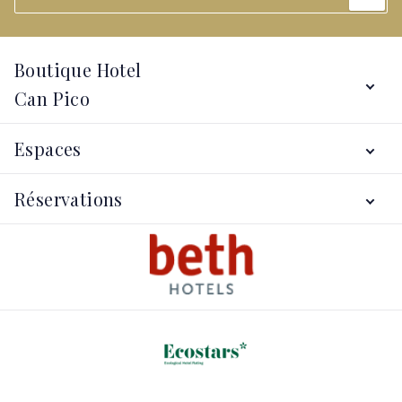
Boutique Hotel
Can Pico
Services
Espaces
Hôtel
Alt Empordà
Localisation
Réservations
Galerie
Offres
Contact
Ma réservation
Conditions de réservation