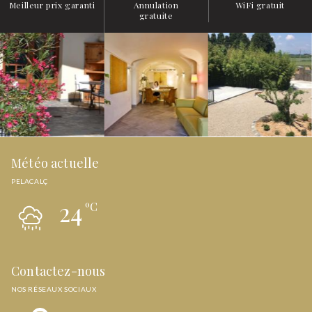
Meilleur prix garanti
Annulation
WiFi gratuit
gratuite
Météo actuelle
PELACALÇ
24
ºC
Contactez-nous
NOS RÉSEAUX SOCIAUX