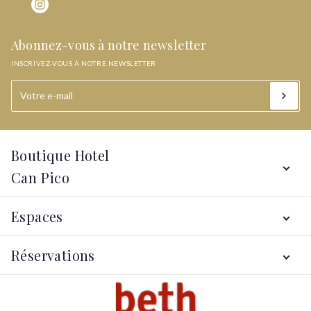
Abonnez-vous à notre newsletter
INSCRIVEZ-VOUS À NOTRE NEWSLETTER
Boutique Hotel
Can Pico
Services
Espaces
Hôtel
Alt Empordà
Localisation
Réservations
Galerie
Offres
Contact
Ma réservation